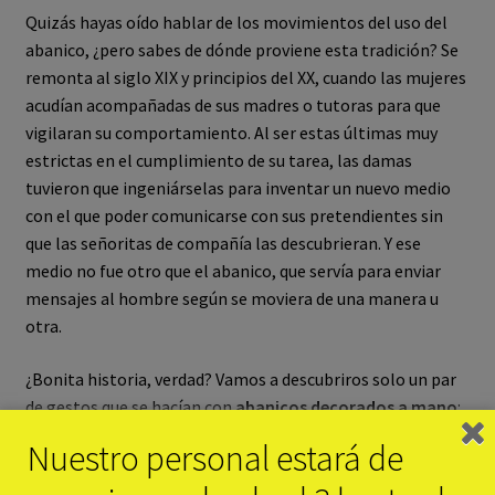
Quizás hayas oído hablar de los movimientos del uso del
abanico, ¿pero sabes de dónde proviene esta tradición? Se
remonta al siglo XIX y principios del XX, cuando las mujeres
acudían acompañadas de sus madres o tutoras para que
vigilaran su comportamiento. Al ser estas últimas muy
estrictas en el cumplimiento de su tarea, las damas
tuvieron que ingeniárselas para inventar un nuevo medio
con el que poder comunicarse con sus pretendientes sin
que las señoritas de compañía las descubrieran. Y ese
medio no fue otro que el abanico, que servía para enviar
mensajes al hombre según se moviera de una manera u
otra.
¿Bonita historia, verdad? Vamos a descubriros solo un par
de gestos que se hacían con
abanicos decorados a mano
:
abanicarse rápidamente significaba ‘Te amo con
Nuestro personal estará de
intensidad’ y cerrarlo rápido transmitía una negativa al
pretendiente.