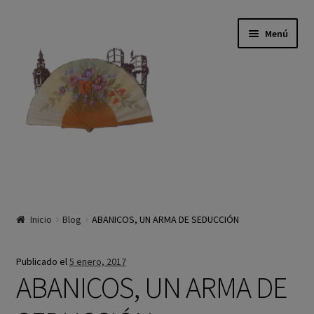
Ir a la navegación
Ir al contenido
Menú
Inicio
Inicio
Blog
ABANICOS, UN ARMA DE SEDUCCIÓN
Tienda
La Empresa
Publicado el
5 enero, 2017
ABANICOS, UN ARMA DE
Historia