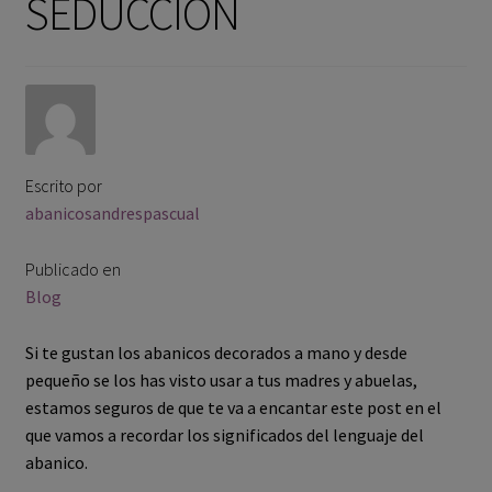
SEDUCCIÓN
El Abanico en España
La Fabricación
El Lenguaje del Abanico
Escrito por
Blog
abanicosandrespascual
Contacto
Publicado en
Blog
Mi cuenta
Si te gustan los abanicos decorados a mano y desde
pequeño se los has visto usar a tus madres y abuelas,
estamos seguros de que te va a encantar este post en el
que vamos a recordar los significados del lenguaje del
abanico.