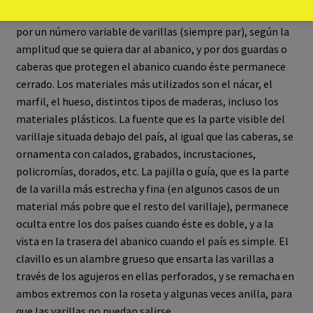
dos partes: el varillaje y el país. El varillaje está compuesto
por un número variable de varillas (siempre par), según la
amplitud que se quiera dar al abanico, y por dos guardas o
caberas que protegen el abanico cuando éste permanece
cerrado. Los materiales más utilizados son el nácar, el
marfil, el hueso, distintos tipos de maderas, incluso los
materiales plásticos. La fuente que es la parte visible del
varillaje situada debajo del país, al igual que las caberas, se
ornamenta con calados, grabados, incrustaciones,
policromías, dorados, etc. La pajilla o guía, que es la parte
de la varilla más estrecha y fina (en algunos casos de un
material más pobre que el resto del varillaje), permanece
oculta entre los dos países cuando éste es doble, y a la
vista en la trasera del abanico cuando el país es simple. El
clavillo es un alambre grueso que ensarta las varillas a
través de los agujeros en ellas perforados, y se remacha en
ambos extremos con la roseta y algunas veces anilla, para
que las varillas no puedan salirse.