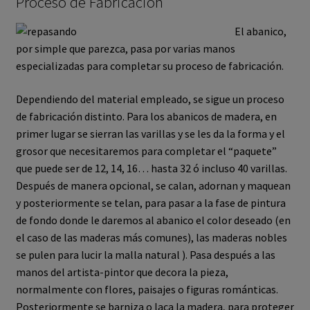
Proceso de Fabricación
El Abanico en España
El abanico,
por simple que parezca, pasa por varias manos
La Fabricación
especializadas para completar su proceso de fabricación.
El Lenguaje del Abanico
Dependiendo del material empleado, se sigue un proceso
de fabricación distinto. Para los abanicos de madera, en
Blog
primer lugar se sierran las varillas y se les da la forma y el
grosor que necesitaremos para completar el “paquete”
Contacto
que puede ser de 12, 14, 16… hasta 32 ó incluso 40 varillas.
Después de manera opcional, se calan, adornan y maquean
Mi cuenta
y posteriormente se telan, para pasar a la fase de pintura
de fondo donde le daremos al abanico el color deseado (en
el caso de las maderas más comunes), las maderas nobles
se pulen para lucir la malla natural ). Pasa después a las
manos del artista-pintor que decora la pieza,
normalmente con flores, paisajes o figuras románticas.
Posteriormente se barniza o laca la madera, para proteger