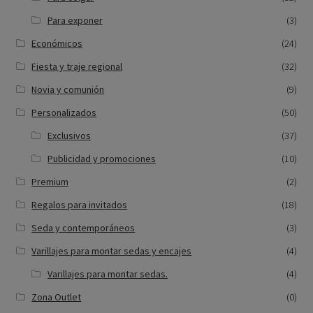
Para exponer
(3)
Económicos
(24)
Fiesta y traje regional
(32)
Novia y comunión
(9)
Personalizados
(50)
Exclusivos
(37)
Publicidad y promociones
(10)
Premium
(2)
Regalos para invitados
(18)
Seda y contemporáneos
(3)
Varillajes para montar sedas y encajes
(4)
Varillajes para montar sedas.
(4)
Zona Outlet
(0)