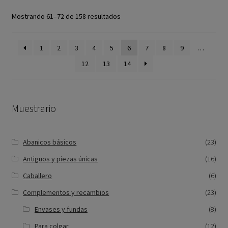
Mostrando 61–72 de 158 resultados
1
2
3
4
5
6
7
8
9
…
12
13
14
Muestrario
Abanicos básicos
(23)
Antiguos y piezas únicas
(16)
Caballero
(6)
Complementos y recambios
(23)
Envases y fundas
(8)
Para colgar
(12)