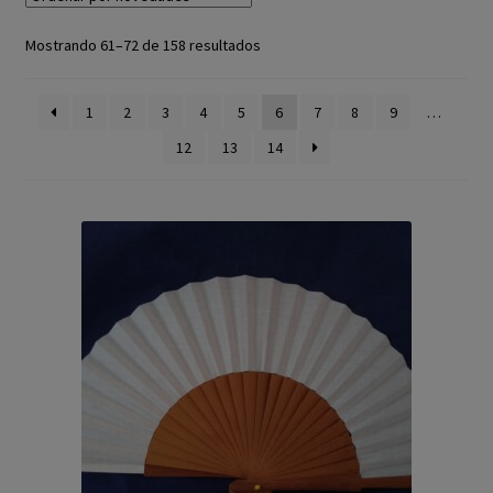
El Abanico en España
Mostrando 61–72 de 158 resultados
La Fabricación
1
2
3
4
5
6
7
8
9
…
El Lenguaje del Abanico
12
13
14
Blog
Contacto
Mi cuenta