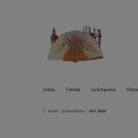
Ir a la navegación
Ir al contenido
Inicio
Tienda
La Empresa
Histo
Inicio
Económicos
Ref. 9066