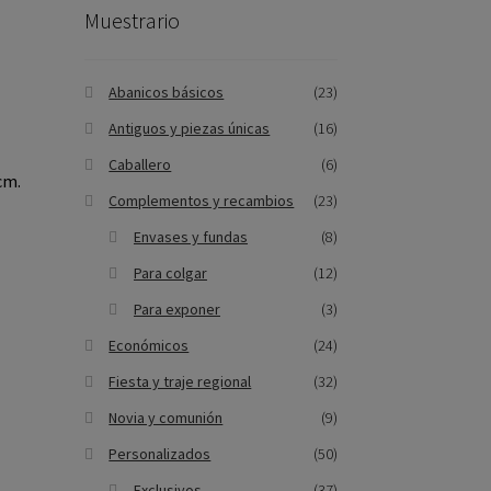
Muestrario
Abanicos básicos
(23)
Antiguos y piezas únicas
(16)
Caballero
(6)
cm.
Complementos y recambios
(23)
Envases y fundas
(8)
Para colgar
(12)
Para exponer
(3)
Económicos
(24)
Fiesta y traje regional
(32)
Novia y comunión
(9)
Personalizados
(50)
Exclusivos
(37)