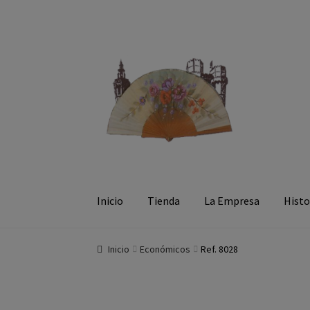
Ir a la navegación
Ir al contenido
Inicio
Tienda
La Empresa
Histo
Inicio
Económicos
Ref. 8028