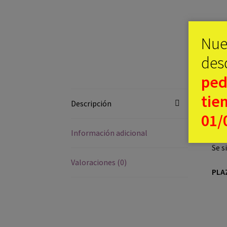
Nue
desd
ped
De
tie
Descripción
01/
Aban
Información adicional
Se s
Valoraciones (0)
PLA