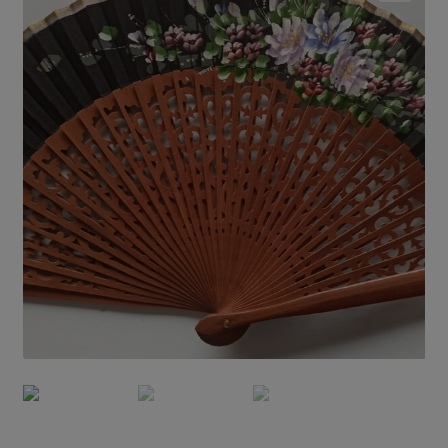
🔍
El Abanico en España
La Fabricación
El Lenguaje del Abanico
Blog
Contacto
Mi cuenta