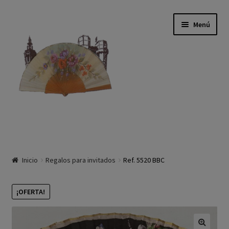
Ir a la navegación
Ir al contenido
Menú
Inicio
Inicio
Regalos para invitados
Ref. 5520 BBC
Tienda
La Empresa
¡OFERTA!
Historia