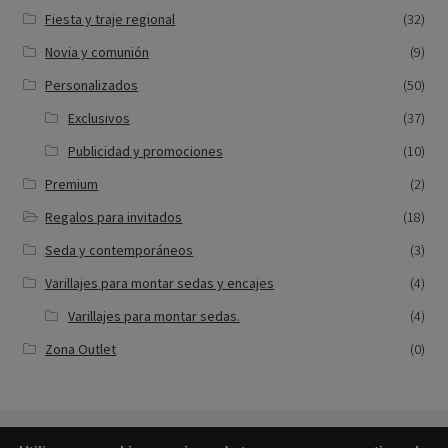
Fiesta y traje regional
(32)
Novia y comunión
(9)
Personalizados
(50)
Exclusivos
(37)
Publicidad y promociones
(10)
Premium
(2)
Regalos para invitados
(18)
Seda y contemporáneos
(3)
Varillajes para montar sedas y encajes
(4)
Varillajes para montar sedas.
(4)
Zona Outlet
(0)