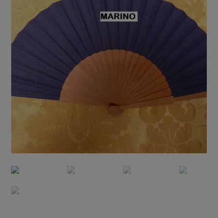
El Abanico en España
La Fabricación
El Lenguaje del Abanico
Blog
Contacto
Mi cuenta