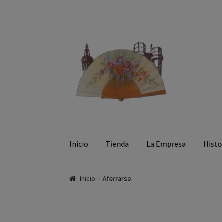
Ir a la navegación
Ir al contenido
Inicio
Tienda
La Empresa
Histo
Inicio
Aferrarse