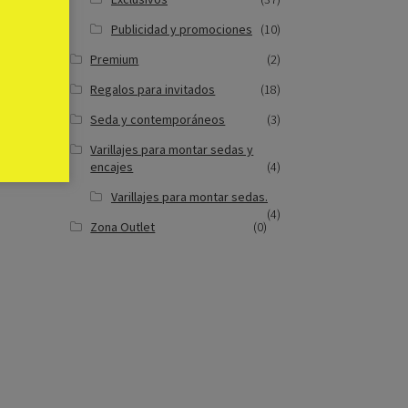
Publicidad y promociones
(10)
Premium
(2)
ea
Regalos para invitados
(18)
el
Seda y contemporáneos
(3)
Varillajes para montar sedas y
encajes
(4)
Varillajes para montar sedas.
(4)
Zona Outlet
(0)