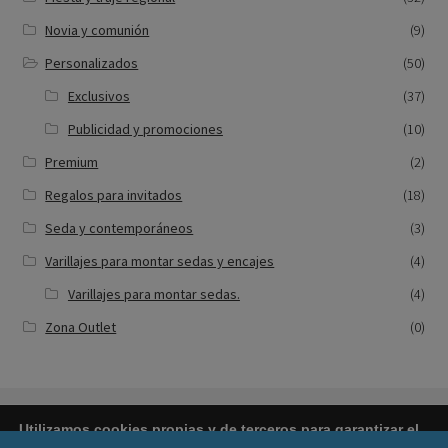
Novia y comunión
(9)
Personalizados
(50)
Exclusivos
(37)
Publicidad y promociones
(10)
Premium
(2)
Regalos para invitados
(18)
Seda y contemporáneos
(3)
Varillajes para montar sedas y encajes
(4)
Varillajes para montar sedas.
(4)
Zona Outlet
(0)
Utilizamos cookies propias y de terceros para garantizar el
funcionamiento de la web (cookies técnicas) y, si lo