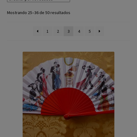
El Abanico en España
Mostrando 25–36 de 50 resultados
La Fabricación
1
2
3
4
5
El Lenguaje del Abanico
Blog
Contacto
Mi cuenta