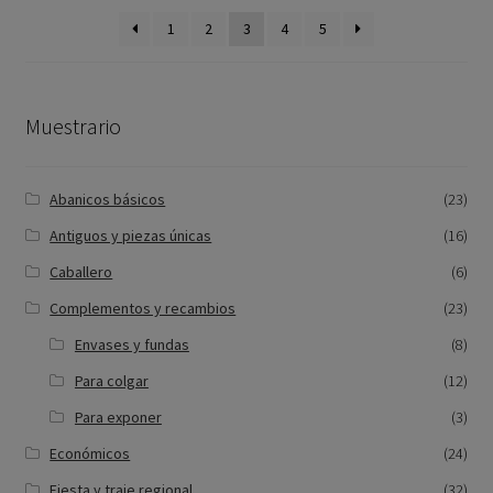
1
2
3
4
5
Muestrario
Abanicos básicos
(23)
Antiguos y piezas únicas
(16)
Caballero
(6)
Complementos y recambios
(23)
Envases y fundas
(8)
Para colgar
(12)
Para exponer
(3)
Económicos
(24)
Fiesta y traje regional
(32)