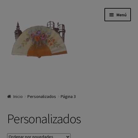
Ir a la navegación
Ir al contenido
Menú
Inicio
Inicio
Personalizados
Página 3
Tienda
La Empresa
Personalizados
Historia