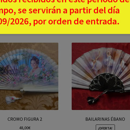
Añadir al carrito
200,00
€
180,00
€
mpo, se servirán a partir del día
09/2026, por orden de entrada.
Leer más
CROMO FIGURA 2
BAILARINAS ÉBANO
48,00
€
¡OFERTA!