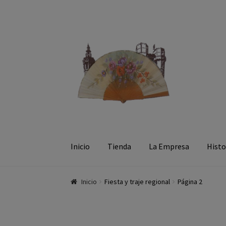
Ir a la navegación
Ir al contenido
Inicio
Tienda
La Empresa
Histo
Inicio
Fiesta y traje regional
Página 2