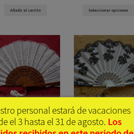
Añadir al carrito
Seleccionar opciones
stro personal estará de vacaciones
CHANTILLY BLANCO Y
CHANTILLY BLACK & WHI
e el 3 hasta el 31 de agosto.
L
os
MASSARANDUBA
250,00
€
¡OFERTA!
idos recibidos en este periodo de